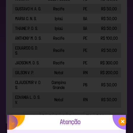
GUSTAVO H. A. G.
Recife
PE
R$ 50,00
MARIA C. N. S.
Ipiaú
BA
R$ 50,00
THAINE P. D. S.
Ipiaú
BA
R$ 50,00
ANTHONY M. D. S.
Recife
PE
R$ 100,00
EDUARDO G. D.
Recife
PE
R$ 50,00
S.
JADSON M. D. S.
Recife
PE
R$ 300,00
GILSON V. P.
Natal
RN
R$ 200,00
CLAUDEMIR V. D.
Campina
PB
R$ 50,00
S.
Grande
EDVANIA L. D. S.
Natal
RN
R$ 50,00
V.
Anterior
1
2
3
4
5
…
150
Próximo
Atenção