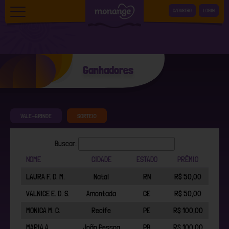
CADASTRO
LOGIN
Início
Ganhadores
Como participar
Prêmios
VALE-BRINDE
SORTEIO
Produtos
Regulamento
Buscar:
NOME
CIDADE
ESTADO
PRÊMIO
Ganhadores
LAURA F. D. M.
Natal
RN
R$ 50,00
Dúvidas
VALNICE E. D. S.
Amontada
CE
R$ 50,00
Fale conosco
MONICA M. C.
Recife
PE
R$ 100,00
Política de privacidade
MARIA A.
João Pessoa
PB
R$ 100,00