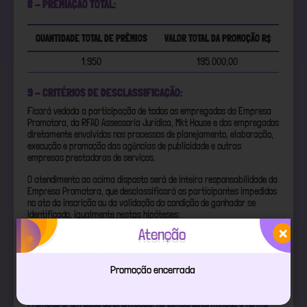
8 - PREMIAÇÃO TOTAL:
QUANTIDADE TOTAL DE PRÊMIOS
VALOR TOTAL DA PROMOÇÃO R$
1.950
195.000,00
9 - CRITÉRIOS DE DESCLASSIFICAÇÃO:
Ficará vedada a participação de todos os empregados da Empresa
Promotora, da RFAD Assessoria Jurídica, Mkt House e dos empregados
diretamente envolvidos nos processos de planejamento, elaboração,
execução e promoção das agências de publicidade e outras
empresas prestadoras de serviços.
O atendimento ao acima disposto será de inteira responsabilidade da
Empresa Promotora, que desclassificará os participantes impedidos
no ato da inscrição ou da validação da condição de ganhador se
identificado, igualmente nestas hipóteses:
Atenção
a) cadastros realizados por PJ e/ou em desacordo com os requisitos
de participação deste Regulamento;
Promoção encerrada
b) em caso de recusa ou desistência do prêmio; e
c) não apresentação dos dados e documentos solicitados pela
Promotora, em caso de premiação, no tempo determinado e forma