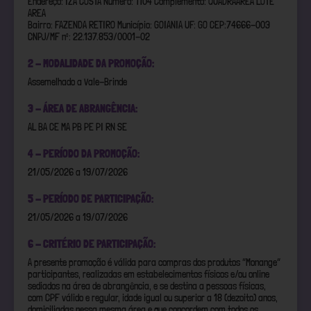
Endereço: IZA COSTA Número: 1104 Complemento: QUADRAAREA LOTE
AREA
Bairro: FAZENDA RETIRO Município: GOIANIA UF: GO CEP:74666-003
CNPJ/MF nº: 22.137.853/0001-02
2 - MODALIDADE DA PROMOÇÃO:
Assemelhado a Vale-Brinde
3 - ÁREA DE ABRANGÊNCIA:
AL BA CE MA PB PE PI RN SE
4 - PERÍODO DA PROMOÇÃO:
21/05/2026 a 19/07/2026
5 - PERÍODO DE PARTICIPAÇÃO:
21/05/2026 a 19/07/2026
6 - CRITÉRIO DE PARTICIPAÇÃO:
A presente promoção é válida para compras dos produtos “Monange”
participantes, realizadas em estabelecimentos físicos e/ou online
sediados na área de abrangência, e se destina a pessoas físicas,
com CPF válido e regular, idade igual ou superior a 18 (dezoito) anos,
domiciliadas nessa mesma área e que concordem com todos os