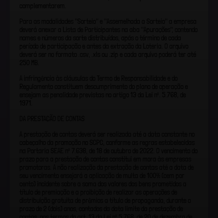
complementarem.
Para as modalidades "Sorteio" e "Assemelhada a Sorteio" a empresa
deverá anexar a Lista de Participantes na aba "Apurações", contendo
nomes e números da sorte distribuídos, após o término de cada
período de participação e antes da extração da Loteria. O arquivo
deverá ser no formato .csv, .xls ou .zip e cada arquivo poderá ter até
250 MB.
A infringência às cláusulas do Termo de Responsabilidade e do
Regulamento constituem descumprimento do plano de operação e
ensejam as penalidade previstas no artigo 13 da Lei nº. 5.768, de
1971.
DA PRESTAÇÃO DE CONTAS
A prestação de contas deverá ser realizada até a data constante no
cabeçalho da promoção no SCPC, conforme as regras estabelecidas
na Portaria SEAE nº 7.638, de 18 de outubro de 2022. O vencimento do
prazo para a prestação de contas constitui em mora às empresas
promotoras. A não realização da prestação de contas até a data de
seu vencimento ensejará a aplicação de multa de 100% (cem por
cento) incidente sobre a soma dos valores dos bens prometidos a
título de premiação e a proibição de realizar as operações de
distribuição gratuita de prêmios a título de propaganda, durante o
prazo de 2 (dois) anos, contados da data limite da prestação de
contas, nos termos do art. 13 da Lei nº 5.768, de 20 de dezembro de