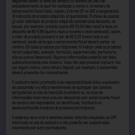
seguintes dados: a) data da compra; b) número do CNPJ do
estabelecimento no qual foi realizada a compra; c) número do
comprovante fiscal (nota, cupom, Extrato CF-e-SAT e congêneres);
d) indicação do produto adquirido; e) quantidade; f) chave de acesso;
g) valor individual do produto adquirido considerando desconto, se
houver, por exemplo: produto custou R$ 10,00 (dez reais) e teve um
desconto de R$ 4,99 (quatro reais e noventa e nove centavos), assim,
o valor do produto passará a ser de R$ 5,01 (cinco reais e um
centavo), sendo certo que o comprovante fiscal deverá conter, no
mínimo, 02 (dois) produtos participantes; h) indicar onde os produtos
foram adquiridos, exemplo: farmácia, supermercado, perfumaria,
site ou outros (descreva). Algumas informações poderão ser lidas
automaticamente pelo sistema. Caso não seja possível capturá-las
por algum motivo, como leitura ilegível, por exemplo, o consumidor
deverá preenchê-las manualmente.
O cadastro nesta promoção é de responsabilidade única e exclusiva
do consumidor e o não preenchimento de quaisquer dos campos
obrigatórios no ato da inscrição invalidará ou, no caso de
informações incorretas e/ou em desacordo com comprovante fiscal
de compra correspondente, se identificado, implicará na
desclassificação imediata do pretenso participante.
O endereço de e-mail e telefone celular estarão vinculados ao CPF
informado no ato do cadastro e não poderão ser cadastrados
novamente por outro participante.