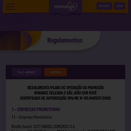
CADASTRO
LOGIN
Início
Regulamentos
Como participar
Prêmios
Produtos
VALE-BRINDE
SORTEIO
Regulamento
REGULAMENTO/PLANO DE OPERAÇÃO DA PROMOÇÃO
Ganhadores
MONANGE CELEBRA O SÃO JOÃO COM VOCÊ
CERTIFICADO DE AUTORIZAÇÃO SPA/ME Nº 05.048537/2026
Dúvidas
1 - EMPRESAS PROMOTORAS:
Fale conosco
1.1 - Empresa Mandatária:
Razão Social: COTY BRASIL COMERCIO S.A.
Política de privacidade