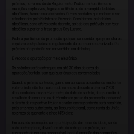
prêmios, na forma deste Regulamento: Medicamentos; Armas e
munições, explosivos, fogos de artifício ou de estampido, bebidas
alcoólicas, fumo e seus derivados; Outros produtos que venham a ser
relacionados pelo Ministro da Fazenda. Consideram-se bebidas
alcoólicas, para efeito deste decreto, as bebidas potáveis com teor
alcoólico superior a treze graus Gay Lussac.
Poderá participar da promoção qualquer consumidor que preencha os
requisitos estipulados no regulamento da campanha autorizada; Os
prêmios não poderão ser convertidos em dinheiro;
É vedada a apuração por meio eletrônico;
Os prêmios serão entregues em até 30 dias da data da
apuração/sorteio, sem qualquer ônus aos contemplados
Quando o prêmio sorteado, ganho em concurso ou conferido mediante
vale-brinde, não for reclamado no prazo de cento e oitenta (180)
dias, contados, respectivamente, da data do sorteio, da apuração do
resultado do concurso ou do término do prazo da promoção, caducará
o direito do respectivo titular e o valor correspondente será recolhido,
pela empresa autorizada, ao Tesouro Nacional, como renda da União,
no prazo de quarenta e cinco (45) dias;
Em caso de promoções com participação de menor de idade, sendo
este contemplado, deverá, no ato da entrega do prêmio, ser
representado por seu responsável legal; à exceção das promoções