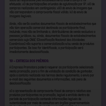
sócia ou responsável pelo estabelecimento onde a compra foi
efetuada; vi) de participações oriundas de aglutinação por IP; vii) de
compras realizadas em contingência; viii) do envio de imagens que
não correspondam a comprovante fiscal válido; ix) do envio de
imagens ilegíveis.
Ainda, não serão aceitos documentos fiscais de estabelecimentos que
não têm operação comercial destinada ao participante final,
incluindo, mas não se limitando a, distribuidores de venda exclusiva a
pessoas jurídicas, ou, ainda, documentos fiscais de estabelecimentos
comerciais cujo CNAE (Classificação Nacional das Atividades
Econômicas) não suporte a comercialização e/ou venda de produtos
participantes. Se isso for identificado, a participação será
imediatamente desclassificada.
10 - ENTREGA DOS PRÊMIOS:
A Empresa Promotora poderá requerer ao participante selecionado
nesta promoção, para o fim de validação da condição de ganhador,
após o contato realizado nos termos deste regulamento, o envio por
e-mail dos seguintes documentos e informações, sob pena de
desclassificação:
a) a apresentação do comprovante fiscal de compra relativo aos
produtos participantes na promoção, legível e emitido dentro do
período de participação contendo informações legíveis de
autenticidade por meio de consultas em órgãos governamentais