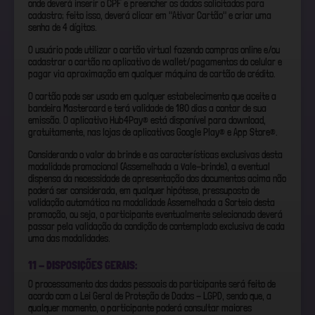
onde deverá inserir o CPF e preencher os dados solicitados para
cadastro; feito isso, deverá clicar em "Ativar Cartão" e criar uma
senha de 4 dígitos.
O usuário pode utilizar o cartão virtual fazendo compras online e/ou
cadastrar o cartão no aplicativo de wallet/pagamentos do celular e
pagar via aproximação em qualquer máquina de cartão de crédito.
O cartão pode ser usado em qualquer estabelecimento que aceite a
bandeira Mastercard e terá validade de 180 dias a contar de sua
emissão. O aplicativo Hub4Pay® está disponível para download,
gratuitamente, nas lojas de aplicativos Google Play® e App Store®.
Considerando o valor do brinde e as características exclusivas desta
modalidade promocional (Assemelhada a Vale-brinde), a eventual
dispensa da necessidade de apresentação dos documentos acima não
poderá ser considerada, em qualquer hipótese, pressuposto de
validação automática na modalidade Assemelhada a Sorteio desta
promoção, ou seja, o participante eventualmente selecionado deverá
passar pela validação da condição de contemplado exclusiva de cada
uma das modalidades.
11 - DISPOSIÇÕES GERAIS:
O processamento dos dados pessoais do participante será feito de
acordo com a Lei Geral de Proteção de Dados - LGPD, sendo que, a
qualquer momento, o participante poderá consultar maiores