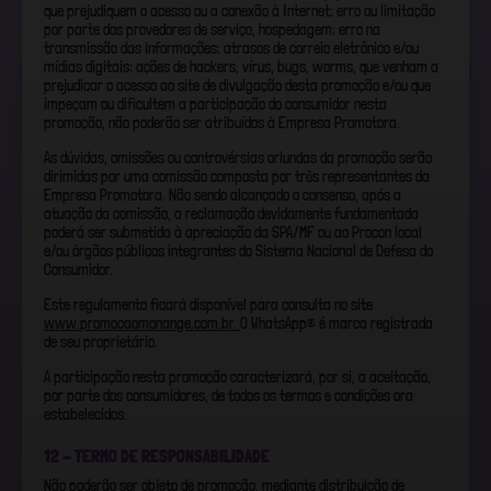
que prejudiquem o acesso ou a conexão à Internet; erro ou limitação
por parte dos provedores de serviço, hospedagem; erro na
transmissão das informações; atrasos de correio eletrônico e/ou
mídias digitais; ações de hackers, vírus, bugs, worms, que venham a
prejudicar o acesso ao site de divulgação desta promoção e/ou que
impeçam ou dificultem a participação do consumidor nesta
promoção, não poderão ser atribuídos à Empresa Promotora.
As dúvidas, omissões ou controvérsias oriundas da promoção serão
dirimidas por uma comissão composta por três representantes da
Empresa Promotora. Não sendo alcançado o consenso, após a
atuação da comissão, a reclamação devidamente fundamentada
poderá ser submetida à apreciação da SPA/MF ou ao Procon local
e/ou órgãos públicos integrantes do Sistema Nacional de Defesa do
Consumidor.
Este regulamento ficará disponível para consulta no site
www.promocaomonange.com.br.
O WhatsApp® é marca registrada
de seu proprietário.
A participação nesta promoção caracterizará, por si, a aceitação,
por parte dos consumidores, de todos os termos e condições ora
estabelecidos.
12 - TERMO DE RESPONSABILIDADE
Não poderão ser objeto de promoção, mediante distribuição de