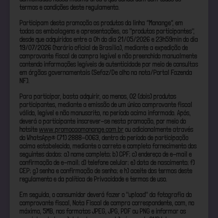
termos e condições deste regulamento.
Participam desta promoção os produtos da linha “Monange”, em
todas as embalagens e apresentações, os "produtos participantes",
desde que adquiridos entre a 0h do dia 21/05/2026 e 23h59min do dia
19/07/2026 (horário oficial de Brasília), mediante a expedição de
comprovante fiscal de compra legível e não preenchido manualmente
contendo informações legíveis de autenticidade por meio de consultas
em órgãos governamentais (Sefaz/De olho na nota/Portal Fazenda
NF).
Para participar, basta adquirir, ao menos, 02 (dois) produtos
participantes, mediante a emissão de um único comprovante fiscal
válido, legível e não manuscrito, no período acima informado. Após,
deverá o participante inscrever-se nesta promoção, por meio do
hotsite
www.promocaomonange.com.br
ou adicionalmente através
do WhatsApp® (71) 2888-0063, dentro do período de participação
acima estabelecido, mediante o correto e completo fornecimento dos
seguintes dados: a) nome completo; b) CPF; c) endereço de e-mail e
confirmação de e-mail; d) telefone celular; e) data de nascimento; f)
CEP; g) senha e confirmação de senha; e h) aceite dos termos deste
regulamento e da política de Privacidade e termos de uso.
Em seguida, o consumidor deverá fazer o "upload" da fotografia do
comprovante fiscal, Nota Fiscal de compra correspondente, com, no
máximo, 5MB, nos formatos JPEG, JPG, PDF ou PNG e informar os