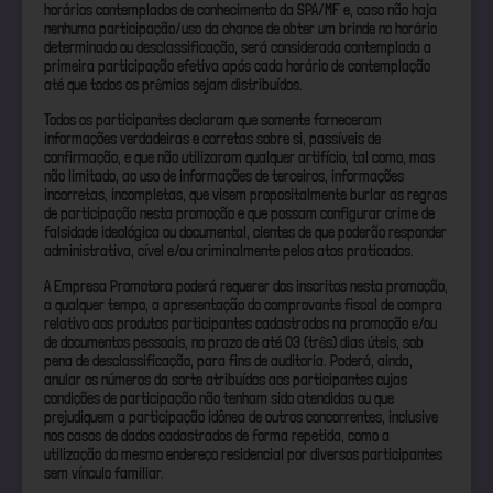
horários contemplados de conhecimento da SPA/MF e, caso não haja
nenhuma participação/uso da chance de obter um brinde no horário
determinado ou desclassificação, será considerada contemplada a
primeira participação efetiva após cada horário de contemplação
até que todos os prêmios sejam distribuídos.
Todos os participantes declaram que somente forneceram
informações verdadeiras e corretas sobre si, passíveis de
confirmação, e que não utilizaram qualquer artifício, tal como, mas
não limitado, ao uso de informações de terceiros, informações
incorretas, incompletas, que visem propositalmente burlar as regras
de participação nesta promoção e que possam configurar crime de
falsidade ideológica ou documental, cientes de que poderão responder
administrativa, cível e/ou criminalmente pelos atos praticados.
A Empresa Promotora poderá requerer dos inscritos nesta promoção,
a qualquer tempo, a apresentação do comprovante fiscal de compra
relativo aos produtos participantes cadastrados na promoção e/ou
de documentos pessoais, no prazo de até 03 (três) dias úteis, sob
pena de desclassificação, para fins de auditoria. Poderá, ainda,
anular os números da sorte atribuídos aos participantes cujas
condições de participação não tenham sido atendidas ou que
prejudiquem a participação idônea de outros concorrentes, inclusive
nos casos de dados cadastrados de forma repetida, como a
utilização do mesmo endereço residencial por diversos participantes
sem vínculo familiar.