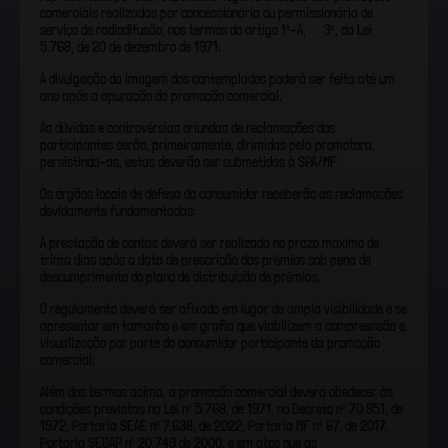
comerciais realizadas por concessionária ou permissionária de
serviço de radiodifusão, nos termos do artigo 1º-A, § 3º, da Lei
5.768, de 20 de dezembro de 1971;
A divulgação da imagem dos contemplados poderá ser feita até um
ano após a apuração da promoção comercial;
As dúvidas e controvérsias oriundas de reclamações dos
participantes serão, primeiramente, dirimidas pela promotora,
persistindo-as, estas deverão ser submetidas à SPA/MF.
Os órgãos locais de defesa do consumidor receberão as reclamações
devidamente fundamentadas;
A prestação de contas deverá ser realizada no prazo máximo de
trinta dias após a data de prescrição dos prêmios sob pena de
descumprimento do plano de distribuição de prêmios;
O regulamento deverá ser afixado em lugar de ampla visibilidade e se
apresentar em tamanho e em grafia que viabilizem a compreensão e
visualização por parte do consumidor participante da promoção
comercial;
Além dos termos acima, a promoção comercial deverá obedecer às
condições previstas na Lei nº 5.768, de 1971, no Decreto nº 70.951, de
1972, Portaria SEAE nº 7.638, de 2022, Portaria MF nº 67, de 2017,
Portaria SECAP nº 20.749 de 2000, e em atos que as