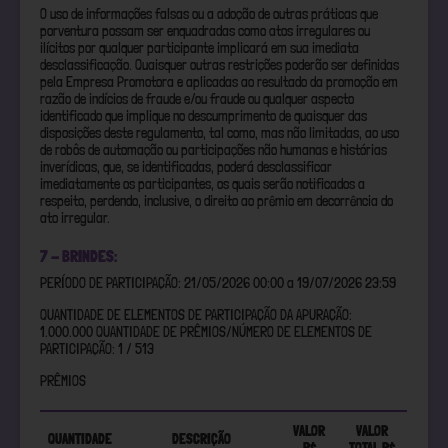
O uso de informações falsas ou a adoção de outras práticas que
porventura possam ser enquadradas como atos irregulares ou
ilícitos por qualquer participante implicará em sua imediata
desclassificação. Quaisquer outras restrições poderão ser definidas
pela Empresa Promotora e aplicadas ao resultado da promoção em
razão de indícios de fraude e/ou fraude ou qualquer aspecto
identificado que implique no descumprimento de quaisquer das
disposições deste regulamento, tal como, mas não limitadas, ao uso
de robôs de automação ou participações não humanas e histórias
inverídicas, que, se identificadas, poderá desclassificar
imediatamente os participantes, os quais serão notificados a
respeito, perdendo, inclusive, o direito ao prêmio em decorrência do
ato irregular.
7 - BRINDES:
PERÍODO DE PARTICIPAÇÃO: 21/05/2026 00:00 a 19/07/2026 23:59
QUANTIDADE DE ELEMENTOS DE PARTICIPAÇÃO DA APURAÇÃO:
1.000.000 QUANTIDADE DE PRÊMIOS/NÚMERO DE ELEMENTOS DE
PARTICIPAÇÃO: 1 / 513
PRÊMIOS
VALOR
VALOR
QUANTIDADE
DESCRIÇÃO
R$
TOTAL R$