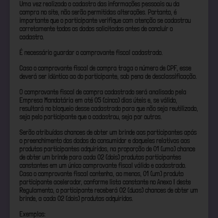
Uma vez realizado o cadastro das informações pessoais ou da
compra no site, não serão permitidas alterações. Portanto, é
importante que o participante verifique com atenção se cadastrou
corretamente todos os dados solicitados antes de concluir o
cadastro.
É necessário guardar o comprovante fiscal cadastrado.
Caso o comprovante fiscal de compra traga o número de CPF, esse
deverá ser idêntico ao do participante, sob pena de desclassificação.
O comprovante fiscal de compra cadastrado será analisado pela
Empresa Mandatária em até 05 (cinco) dias úteis e, se válido,
resultará no bloqueio desse cadastrado para que não seja reutilizado,
seja pelo participante que o cadastrou, seja por outros.
Serão atribuídas chances de obter um brinde aos participantes após
o preenchimento dos dados do consumidor e daqueles relativos aos
produtos participantes adquiridos, na proporção de 01 (uma) chance
de obter um brinde para cada 02 (dois) produtos participantes
constantes em um único comprovante fiscal válido e cadastrado.
Caso o comprovante fiscal contenha, ao menos, 01 (um) produto
participante acelerador, conforme lista constante no Anexo I deste
Regulamento, o participante receberá 02 (duas) chances de obter um
brinde, a cada 02 (dois) produtos adquiridos.
Exemplos: