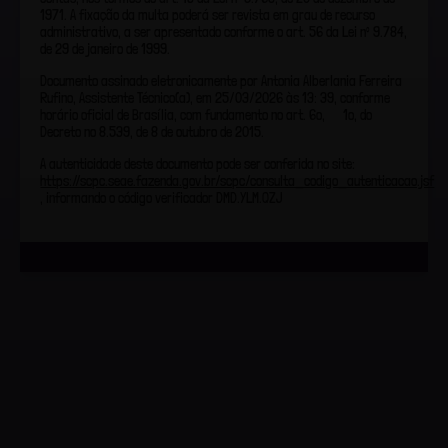
1971. A fixação da multa poderá ser revista em grau de recurso
administrativo, a ser apresentado conforme o art. 56 da Lei nº 9.784,
de 29 de janeiro de 1999.
Documento assinado eletronicamente por Antonia Alberlania Ferreira
Rufino, Assistente Técnico(a), em 25/03/2026 às 13: 39, conforme
horário oficial de Brasília, com fundamento no art. 6o, § 1o, do
Decreto no 8.539, de 8 de outubro de 2015.
A autenticidade deste documento pode ser conferida no site:
https://scpc.seae.fazenda.gov.br/scpc/consulta_codigo_autenticacao.jsf
, informando o código verificador DMD.YLM.QZJ