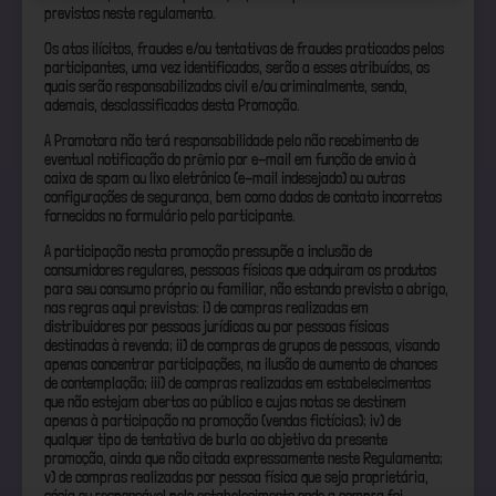
previstos neste regulamento.
Os atos ilícitos, fraudes e/ou tentativas de fraudes praticados pelos
participantes, uma vez identificados, serão a esses atribuídos, os
quais serão responsabilizados civil e/ou criminalmente, sendo,
ademais, desclassificados desta Promoção.
A Promotora não terá responsabilidade pelo não recebimento de
eventual notificação do prêmio por e-mail em função de envio à
caixa de spam ou lixo eletrônico (e-mail indesejado) ou outras
configurações de segurança, bem como dados de contato incorretos
fornecidos no formulário pelo participante.
A participação nesta promoção pressupõe a inclusão de
consumidores regulares, pessoas físicas que adquiram os produtos
para seu consumo próprio ou familiar, não estando previsto o abrigo,
nas regras aqui previstas: i) de compras realizadas em
distribuidores por pessoas jurídicas ou por pessoas físicas
destinadas à revenda; ii) de compras de grupos de pessoas, visando
apenas concentrar participações, na ilusão de aumento de chances
de contemplação; iii) de compras realizadas em estabelecimentos
que não estejam abertos ao público e cujas notas se destinem
apenas à participação na promoção (vendas fictícias); iv) de
qualquer tipo de tentativa de burla ao objetivo da presente
promoção, ainda que não citada expressamente neste Regulamento;
v) de compras realizadas por pessoa física que seja proprietária,