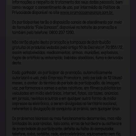
informações a respeito do tratamento dos seus dados pessoais, bem
como revogar o consentimento de uso, por intermédio da Política de
Privacidade disponível no site
www.promocaomonange.com.br.
Os participantes terão à disposição canais de atendimento por meio
do formulário “Fale Conosco”, disponível no hotsite da promoção e
também pelo telefone: 0800 237 1390.
Não serão objeto desta promoção e tampouco de distribuição
gratuita os produtos vedados pelo artigo 10 do Decreto nº 70.951/72,
assim estabelecidos: medicamentos, armas, munições, explosivos,
fogos de artifício ou estampido, bebidas alcoólicas, fumo e derivados
deste.
Cada ganhador, ao participar da promoção, automaticamente
autorizará o uso, pela Empresa Promotora, pelo período de 12 (doze)
meses, a contar do término do período de participação, da imagem,
voz, performance e nomes a estes relativos, em filmes publicitários
veiculados em mídia eletrônica, internet, fotos, cartazes, anúncios
em jornais, revistas e outros e em qualquer outra forma de mídia
impressa ou eletrônica, a serem divulgados no território nacional,
referentes à divulgação da conquista do prêmio, sem qualquer ônus.
Os problemas técnicos ou mau funcionamento decorrentes, mas não
limitados às ocorrências, tais como, erros de hardware ou software
de propriedade do participante; defeito ou falha do computador,
telefone, cabo, satélite, rede, eletroeletrônico, equipamento sem fio,