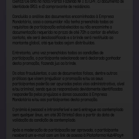
(Sefaz/De olho na nota/Portal Fazenda NF); b) CPF; c) documento de
identidade (RG); e d) comprovante de residência.
Concluída a análise dos documentos encaminhados à Empresa
Mandatária, caso o consumidor não tenha preenchido todos os
requisitos de participação estabelecidos ou não encaminhe a
documentação requerida no prazo de até 72h a contar do efetivo
contato, ele será desclassificado e o brinde será restituído ao
montante global, até que todos sejam distribuídos.
Entretanto, uma vez preenchidas todas as condições de
participação, o participante selecionado será declarado ganhador
desta promoção, fazendo jus ao brinde.
Os atos fraudulentos, o uso de documentos falsos, dentre outras
práticas que visem prejudicar a promoção e/ou os seus
participantes poderão ser apurados pelas vias administrativa, cível
e/ou criminal, sendo que os responsáveis devidamente identificados
responderão pelos prejuízos e danos causados à Empresa
Mandatária e/ou aos participantes desta promoção.
O prêmio é pessoal e intransferível e será entregue ao contemplado
sem qualquer ônus, em até 30 (trinta) dias a partir da data de
validação da condição de contemplado.
Após a moderação da participação ser aprovada, o participante
receberá um e-mail com um link de acesso à Plataforma Hub4Pay®